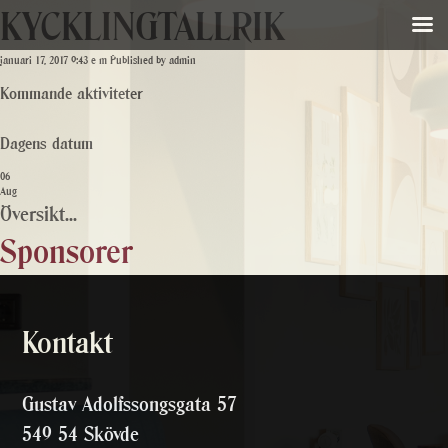
KYCKLINGTALLRIK
januari 17, 2017 9:43 e m
Published by
admin
Kommande aktiviteter
Dagens datum
06
Aug
Översikt...
Sponsorer
Kontakt
Gustav Adolfssongsgata 57
549 54 Skövde