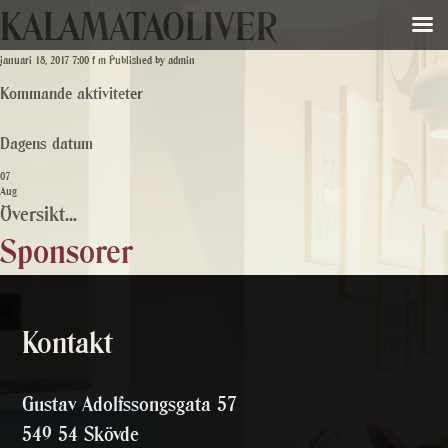
KALAMATAOLIVER
januari 18, 2017 7:00 f m
Published by
admin
Kommande aktiviteter
Dagens datum
07
Aug
Översikt...
Sponsorer
Kontakt
Gustav Adolfssongsgata 57
549 54 Skövde