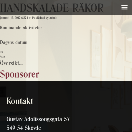
HANDSKALADE RÄKOR
januari 18, 2017 6:57 f m
Published by
admin
Kommande aktiviteter
Dagens datum
10
Aug
Översikt...
Sponsorer
Kontakt
Gustav Adolfssongsgata 57
549 54 Skövde