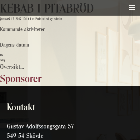
KEBAB I PITABRÖD
januari 17, 2017 10:14 f m
Published by
admin
Kommande aktiviteter
Dagens datum
09
Aug
Översikt...
Sponsorer
Kontakt
Gustav Adolfssongsgata 57
549 54 Skövde