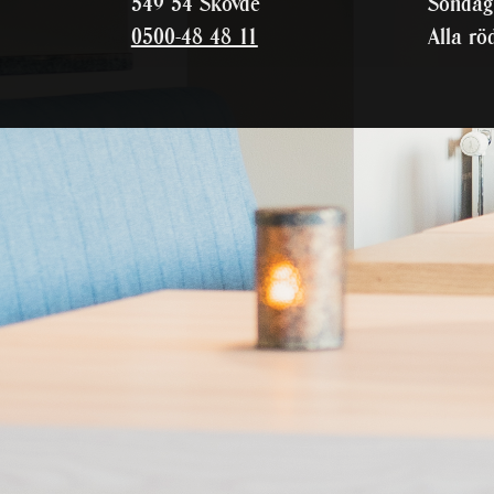
549 54 Skövde
Söndag
0500-48 48 11
Alla rö