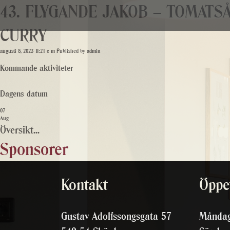
43. FLYGANDE JAKOB – TOMATS
CURRY
augusti 8, 2023 11:21 e m
Published by
admin
Kommande aktiviteter
Dagens datum
07
Aug
Översikt...
Sponsorer
Kontakt
Öppet
Gustav Adolfssongsgata 57
Måndag