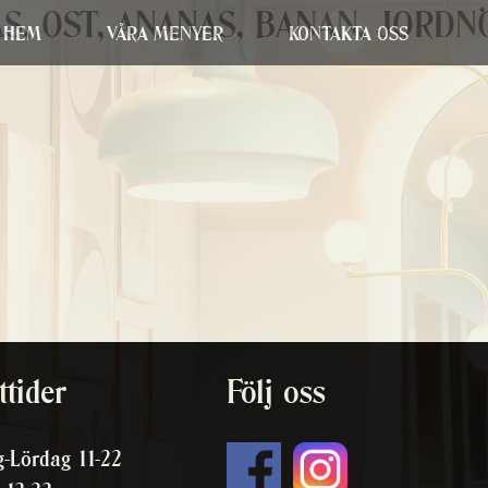
ÅS, OST, ANANAS, BANAN, JORD
HEM
VÅRA MENYER
KONTAKTA OSS
tider
Följ oss
-Lördag 11-22