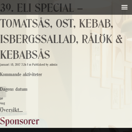
39. ELI SPECIAL –
TOMATSÅS, OST, KEBAB,
ISBERGSSALLAD, RÅLÖK &
KEBABSÅS
januari 18, 2017 7:26 f m
Published by
admin
Kommande aktiviteter
Dagens datum
09
Aug
Översikt...
Sponsorer