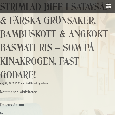
STRIMLAD BIFF I SATAYSÅS
& FÄRSKA GRÖNSAKER,
BAMBUSKOTT & ÅNGKOKT
BASMATI RIS – SOM PÅ
KINAKROGEN, FAST
GODARE!
maj 18, 2025 10:22 e m
Published by
admin
Kommande aktiviteter
Dagens datum
06