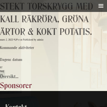
STEKT TORSKRYGG MED
KALL RÄKRÖRA, GRÖNA
ÄRTOR & KOKT POTATIS.
mars 2, 2025 9:39 e m
Published by
admin
Kommande aktiviteter
Dagens datum
07
Aug
Översikt...
Sponsorer