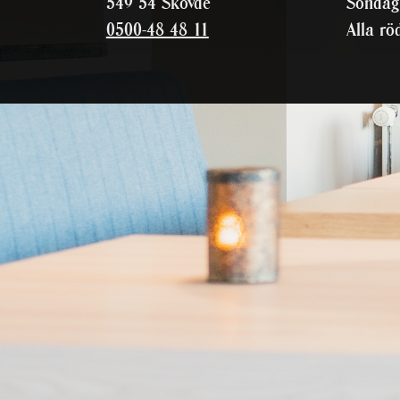
549 54 Skövde
Söndag
0500-48 48 11
Alla rö