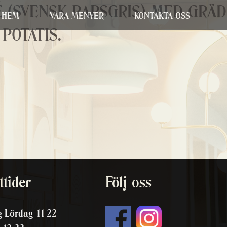
(SVENSK RAPSGRIS) MED GRÄD
HEM
VÅRA MENYER
KONTAKTA OSS
POTATIS.
tider
Följ oss
-Lördag 11-22