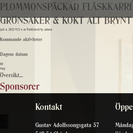
PLOMMONSPÄCKAD FLÄSKKARRÉ 
GRÖNSAKER & KOKT ALT BRYNT 
juli 4, 2025 9:22 e m
Published by
admin
Kommande aktiviteter
Dagens datum
08
Aug
Översikt...
Sponsorer
Kontakt
Öppet
Gustav Adolfssongsgata 57
Måndag