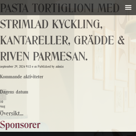
PASTA TORTIGLIONI MED
STRIMLAD KYCKLING,
KANTARELLER, GRÄDDE &
RIVEN PARMESAN.
september 29, 2024 9:15 e m
Published by
admin
Kommande aktiviteter
Dagens datum
10
Aug
Översikt...
Sponsorer