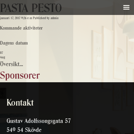
PASTA PESTO
januari 17, 2017 9:26 e m
Published by
admin
Kommande aktiviteter
Dagens datum
07
Aug
Översikt...
Sponsorer
Kontakt
Gustav Adolfssongsgata 57
549 54 Skövde