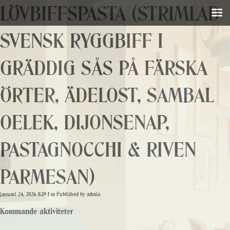
LÖVBIFFSPASTA (STRIMLAD
SVENSK RYGGBIFF I
GRÄDDIG SÅS PÅ FÄRSKA
ÖRTER, ÄDELOST, SAMBAL
OELEK, DIJONSENAP,
PASTAGNOCCHI & RIVEN
PARMESAN)
januari 24, 2026 8:39 f m
Published by
admin
Kommande aktiviteter