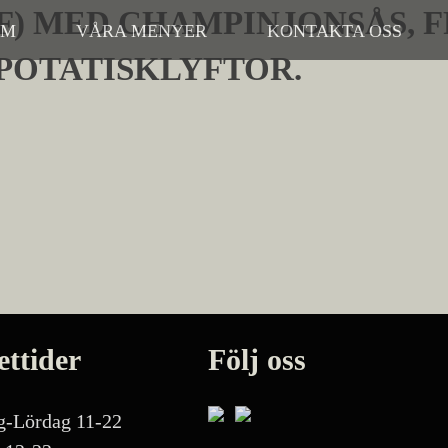
F) MED CHAMPINJONSÅS, 
EM
VÅRA MENYER
KONTAKTA OSS
POTATISKLYFTOR.
ttider
Följ oss
-Lördag 11-22