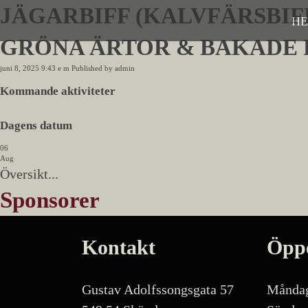
JÄGARBIFF (KALVFÄRSBIF
H
GRÖNA ÄRTOR & BAKADE 
juni 8, 2025 9:43 e m
Published by
admin
Kommande aktiviteter
Dagens datum
06
Aug
Översikt...
Sponsorer
Kontakt
Öppe
Gustav Adolfssongsgata 57
Måndag