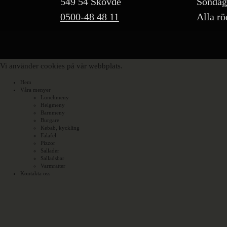
549 54 Skövde
Söndag
0500-48 48 11
Alla rö
Vi använder cookies på vår webbplats.
Hem
Våra menyer
Lunchmeny
Helgmeny
Barnmeny
Burgare
Kebab, kyckling
Falafel
Pizzor
Sallader
Salladsbar
Varmrätter
Kontakta oss