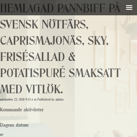
HEMLAGAD PANNBIFF PÅ
SVENSK NÖTFÄRS,
CAPRISMAJONÄS, SKY,
FRISÉSALLAD &
POTATISPURÉ SMAKSATT
MED VITLÖK.
november 25, 2018 9:15 e m
Published by
admin
Kommande aktiviteter
Dagens datum
09