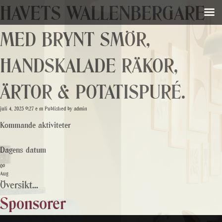
HAVETS WALLENBERGARE
MED BRYNT SMÖR,
HANDSKALADE RÄKOR,
ÄRTOR & POTATISPURÉ.
juli 4, 2025 9:27 e m
Published by
admin
Kommande aktiviteter
Dagens datum
09
Aug
Översikt...
Sponsorer