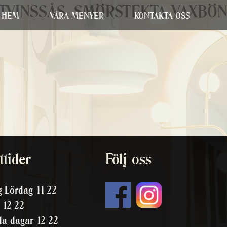
VINSSÅS, SMÖRSTEKTA VAXBÖNO
HEM
VÅRA MENYER
KONTAKTA OSS
tider
Följ oss
-Lördag 11-22
 12-22
da dagar 12-22