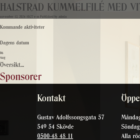
HALSTRAD KUMMELFILÉ MED VIT
november 13, 2024 10:27 e m
Published by
admin
Kommande aktiviteter
Dagens datum
06
Aug
Översikt...
Sponsorer
Kontakt
Öppet
Gustav Adolfssongsgata 57
Måndag
549 54 Skövde
Söndag
0500-48 48 11
Alla rö