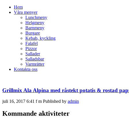
Hem
Våra menyer
Lunchmeny
Helgmeny
Barnmeny
Burgare
Kebab, kyckling
Falafel
Pizzor
Sallader
Salladsbar
Varmrätter
Kontakta oss
Grillmix Ala Alpina med råstekt potatis & rostad pap
juli 16, 2017 6:41 f m
Published by
admin
Kommande aktiviteter