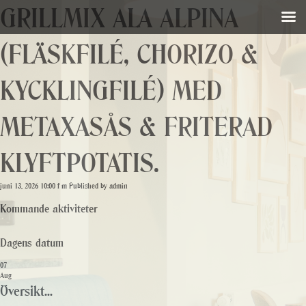
GRILLMIX ALA ALPINA
(FLÄSKFILÉ, CHORIZO &
KYCKLINGFILÉ) MED
METAXASÅS & FRITERAD
KLYFTPOTATIS.
juni 13, 2026 10:00 f m
Published by
admin
Kommande aktiviteter
Dagens datum
07
Aug
Översikt...