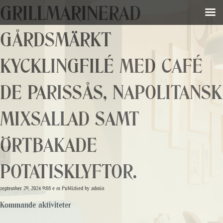
GRILLMARINERAD
GÅRDSMÄRKT
KYCKLINGFILÉ MED CAFÉ
DE PARISSÅS, NAPOLITANSK
MIXSALLAD SAMT
ÖRTBAKADE
POTATISKLYFTOR.
september 29, 2024 9:08 e m
Published by
admin
Kommande aktiviteter