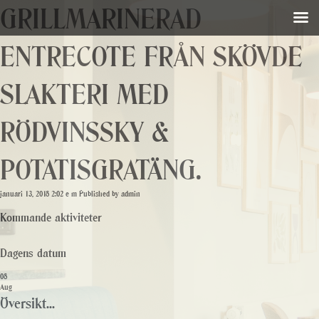
GRILLMARINERAD
ENTRECOTE FRÅN SKÖVDE
SLAKTERI MED
RÖDVINSSKY &
POTATISGRATÄNG.
januari 13, 2018 2:02 e m
Published by
admin
Kommande aktiviteter
Dagens datum
08
Aug
Översikt...