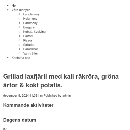
Hem
Våra menyer
Lunchmeny
Helgmeny
Barnmeny
Burgare
Kebab, kyckling
Falafel
Pizzor
Sallader
Salladsbar
Varmrätter
Kontakta oss
Grillad laxfjäril med kall räkröra, gröna
ärtor & kokt potatis.
december 8, 2024 11:38 f m
Published by
admin
Kommande aktiviteter
Dagens datum
07