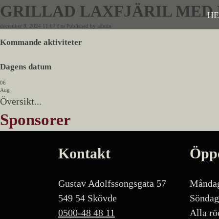
GRILLAD LAXFJÄRIL MED 
H
december 8, 2024 11:07 f m
Published by
admin
Kommande aktiviteter
Dagens datum
06
Aug
Översikt...
Sponsorer
Kontakt
Öppe
Gustav Adolfssongsgata 57
Måndag
549 54 Skövde
Söndag
0500-48 48 11
Alla rö