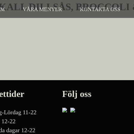
KALL DILLSÅS, BROCCOLI 
EM
VÅRA MENYER
KONTAKTA OSS
ttider
Följ oss
-Lördag 11-22
 12-22
da dagar 12-22