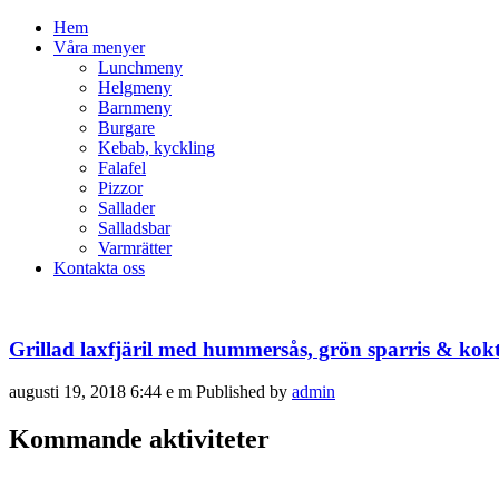
Hem
Våra menyer
Lunchmeny
Helgmeny
Barnmeny
Burgare
Kebab, kyckling
Falafel
Pizzor
Sallader
Salladsbar
Varmrätter
Kontakta oss
Grillad laxfjäril med hummersås, grön sparris & kokt
augusti 19, 2018 6:44 e m
Published by
admin
Kommande aktiviteter