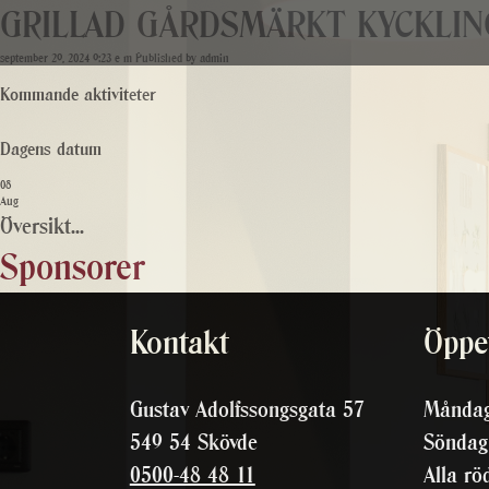
GRILLAD GÅRDSMÄRKT KYCKLIN
september 29, 2024 9:23 e m
Published by
admin
Kommande aktiviteter
Dagens datum
08
Aug
Översikt...
Sponsorer
Kontakt
Öppet
Gustav Adolfssongsgata 57
Måndag
549 54 Skövde
Söndag
0500-48 48 11
Alla rö