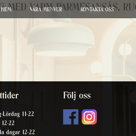
G MED VARM PARMESANSÅS, RUC
HEM
VÅRA MENYER
KONTAKTA OSS
tider
Följ oss
-Lördag 11-22
 12-22
da dagar 12-22