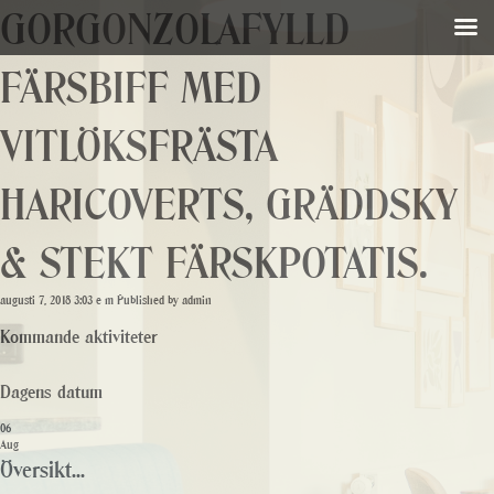
GORGONZOLAFYLLD
FÄRSBIFF MED
VITLÖKSFRÄSTA
HARICOVERTS, GRÄDDSKY
& STEKT FÄRSKPOTATIS.
augusti 7, 2018 3:03 e m
Published by
admin
Kommande aktiviteter
Dagens datum
06
Aug
Översikt...