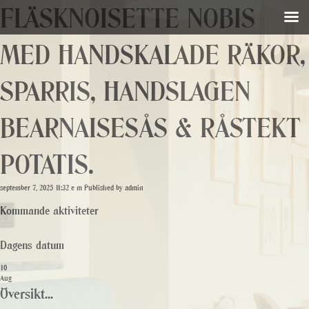
FLÄSKNOISETTE NOBIS
MED HANDSKALADE RÄKOR,
SPARRIS, HANDSLAGEN
BEARNAISESÅS & RÅSTEKT
POTATIS.
september 7, 2025 11:32 e m
Published by
admin
Kommande aktiviteter
Dagens datum
10
Aug
Översikt...