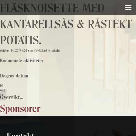
FLÄSKNOISETTE MED
KANTARELLSÅS & RÅSTEKT
POTATIS.
oktober 14, 2017 4:51 e m
Published by
admin
Kommande aktiviteter
Dagens datum
09
Aug
Översikt...
Sponsorer