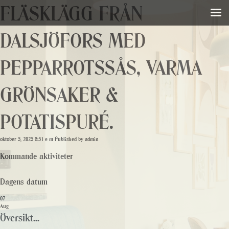
FLÄSKLÄGG FRÅN
DALSJÖFORS MED
PEPPARROTSSÅS, VARMA
GRÖNSAKER &
POTATISPURÉ.
oktober 5, 2025 8:51 e m
Published by
admin
Kommande aktiviteter
Dagens datum
07
Aug
Översikt...