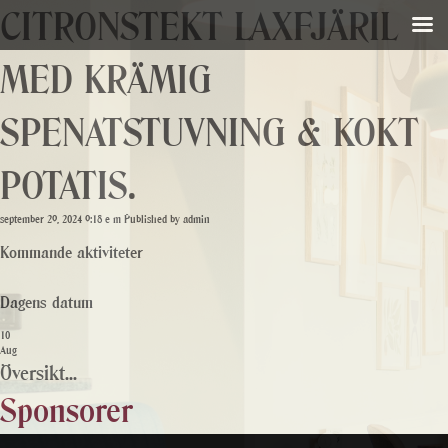
CITRONSTEKT LAXFJÄRIL
MED KRÄMIG
SPENATSTUVNING & KOKT
POTATIS.
september 29, 2024 9:18 e m
Published by
admin
Kommande aktiviteter
Dagens datum
10
Aug
Översikt...
Sponsorer