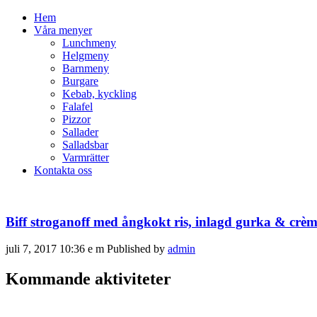
Hem
Våra menyer
Lunchmeny
Helgmeny
Barnmeny
Burgare
Kebab, kyckling
Falafel
Pizzor
Sallader
Salladsbar
Varmrätter
Kontakta oss
Biff stroganoff med ångkokt ris, inlagd gurka & crèm
juli 7, 2017 10:36 e m
Published by
admin
Kommande aktiviteter