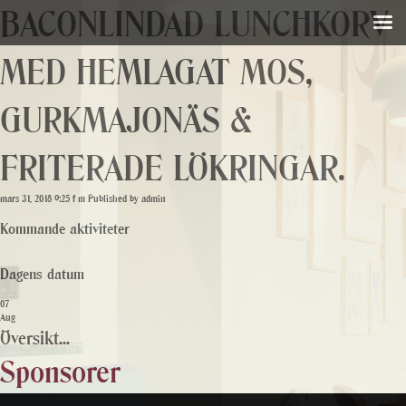
BACONLINDAD LUNCHKORV
MED HEMLAGAT MOS,
GURKMAJONÄS &
FRITERADE LÖKRINGAR.
mars 31, 2018 9:25 f m
Published by
admin
Kommande aktiviteter
Dagens datum
07
Aug
Översikt...
Sponsorer