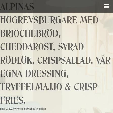
ALPINAS
HÖGREVSBURGARE MED
BRIOCHEBRÖD,
CHEDDAROST, SYRAD
RÖDLÖK, CRISPSALLAD, VÅR
EGNA DRESSING,
TRYFFELMAJJO & CRISP
FRIES.
mars 2, 2025 9:40 e m
Published by
admin